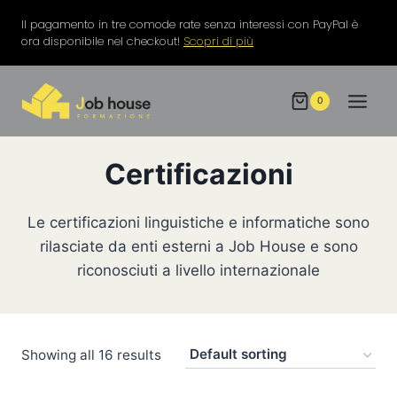
Salta
Il pagamento in tre comode rate senza interessi con PayPal è
al
ora disponibile nel checkout!
Scopri di più
contenuto
0
Certificazioni
Le certificazioni linguistiche e informatiche sono
rilasciate da enti esterni a Job House e sono
riconosciuti a livello internazionale
Showing all 16 results