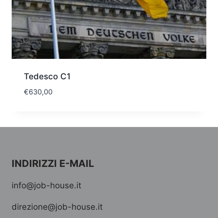
Tedesco C1
€
630,00
INDIRIZZI E-MAIL
info@job-house.it
direzione@job-house.it