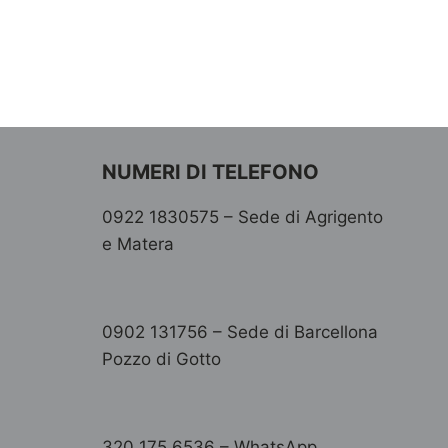
NUMERI DI TELEFONO
0922 1830575 – Sede di Agrigento
e Matera
0902 131756 – Sede di Barcellona
Pozzo di Gotto
320 175 6536 – WhatsApp