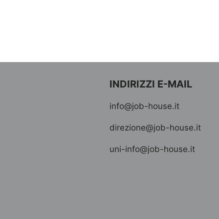
INDIRIZZI E-MAIL
info@job-house.it
direzione@job-house.it
uni-info@job-house.it