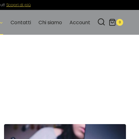
out!
Scopri di più
Contatti
Chi siamo
Account
0