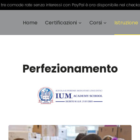
 tre comode rate senza interessi con PayPal è ora disponibile nel check
Home
Certificazioni
Corsi
Istruzione
Perfezionamento