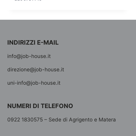
LAST
MINUTE
CERTIFICAZIONE
LINGUISTICHE
INDIRIZZI E-MAIL
info@job-house.it
direzione@job-house.it
uni-info@job-house.it
NUMERI DI TELEFONO
0922 1830575 – Sede di Agrigento e Matera