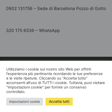
0902 131756 – Sede di Barcellona Pozzo di Gotto
320 175 6536 – WhatsApp
Utilizziamo i cookie sul nostro sito Web per offrirti
l'esperienza più pertinente ricordando le tue preferenze
e le visite ripetute. Cliccando su “Accetta tutto”
© 2026 Job House
acconsenti all'uso di TUTTI i cookie. Tuttavia, puoi visitare
"Impostazioni cookie" per fornire un consenso
P.Iva 02941400844
controllato.
Accetta tutti
Impostazioni cookie