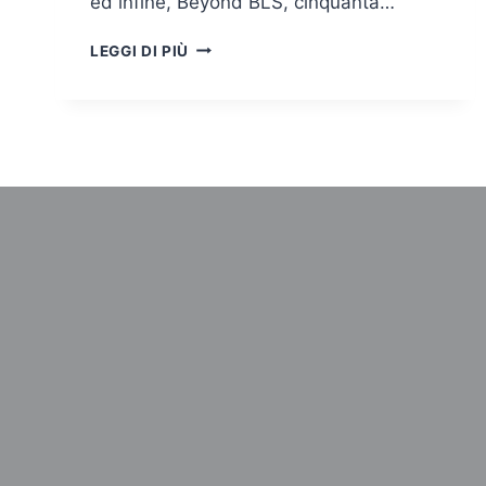
ed infine, Beyond BLS, cinquanta…
ALLA
LEGGI DI PIÙ
JOB
HOUSE
SCATTANO
I
CORSI
ECM
PER
PROFESSIONISTI
SANITARI