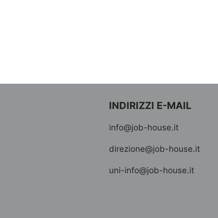
INDIRIZZI E-MAIL
info@job-house.it
direzione@job-house.it
uni-info@job-house.it