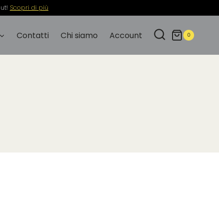
out!
Scopri di più
Contatti
Chi siamo
Account
0