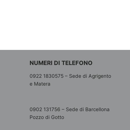
NUMERI DI TELEFONO
0922 1830575 – Sede di Agrigento
e Matera
0902 131756 – Sede di Barcellona
Pozzo di Gotto