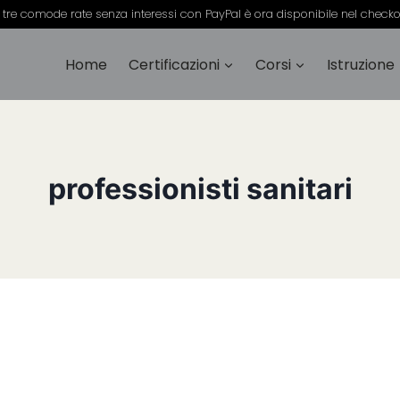
 tre comode rate senza interessi con PayPal è ora disponibile nel check
Home
Certificazioni
Corsi
Istruzione
professionisti sanitari