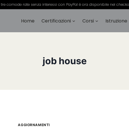
 tre comode rate senza interessi con PayPal è ora disponibile nel check
Home
Certificazioni
Corsi
Istruzione
job house
AGGIORNAMENTI