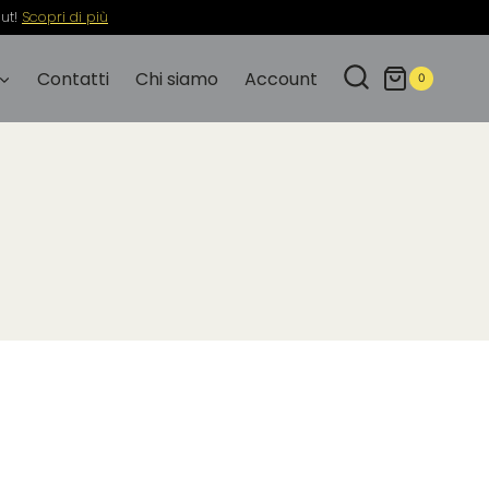
out!
Scopri di più
Contatti
Chi siamo
Account
0