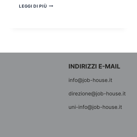
ALLA
LEGGI DI PIÙ
JOB
HOUSE
GIÀ
SUBITO
BOOM
DOPO
POCHI
GIORNI
DEL
INDIRIZZI E-MAIL
CORSO
DI
info@job-house.it
DATTILOGRAFIA
ON
direzione@job-house.it
LINE
uni-info@job-house.it