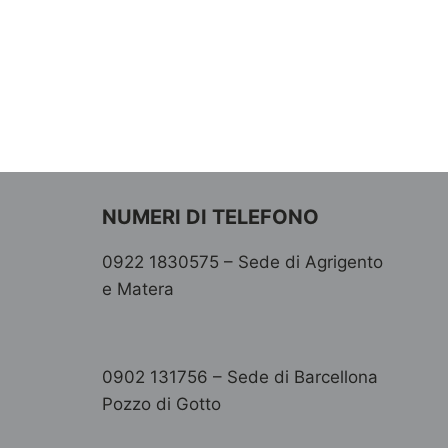
NUMERI DI TELEFONO
0922 1830575 – Sede di Agrigento
e Matera
0902 131756 – Sede di Barcellona
Pozzo di Gotto