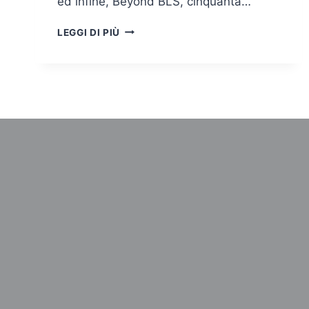
ed infine, Beyond BLS, cinquanta…
ALLA
LEGGI DI PIÙ
JOB
HOUSE
SCATTANO
I
CORSI
ECM
PER
PROFESSIONISTI
SANITARI